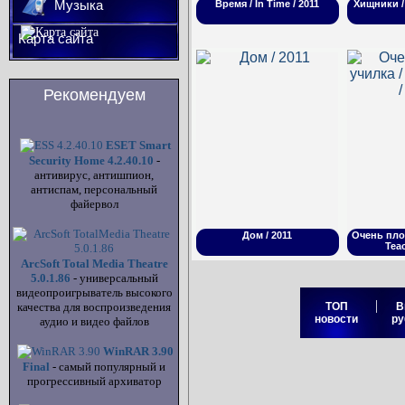
Музыка
Время / In Time / 2011
Хищники / 
Карта сайта
Рекомендуем
ESET Smart
Security Home 4.2.40.10
-
антивирус, антишпион,
антиспам, персональный
файервол
Дом / 2011
Очень пло
Teac
ArcSoft Total Media Theatre
5.0.1.86
- универсальный
видеопроигрыватель высокого
|
качества для воспроизведения
ТОП
В
новости
ру
аудио и видео файлов
WinRAR 3.90
Final
- самый популярный и
прогрессивный архиватор