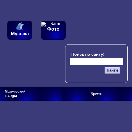
идео
(кино, фильмы, передачи, мультфильмы, онлайн) -
Фото
Музыка
Поиск по сайту:
Подробный поиск
Магический
|
Время:
квадрат