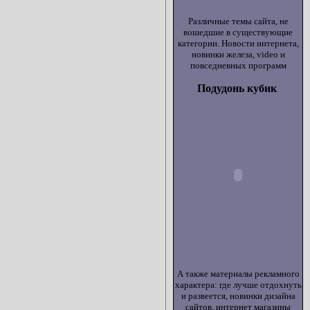
Различные темы сайта, не
вошедшие в существующие
категории. Новости интернета,
новинки железа, video и
повседневных программ
Подудонь кубик
А также материалы рекламного
характера: где лучше отдохнуть
и развеется, новинки дизайна
сайтов, интернет магазины