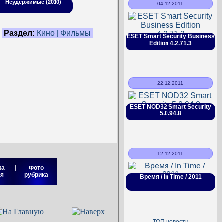
Неудержимые (2010)
04.12.2011
Раздел:
Кино | Фильмы
ESET Smart Security Business
Edition 4.2.71.3
22.12.2011
ESET NOD32 Smart Security
5.0.94.8
12.12.2011
|
ка
Фото
ая
рубрика
Время / In Time / 2011
ТОП новости