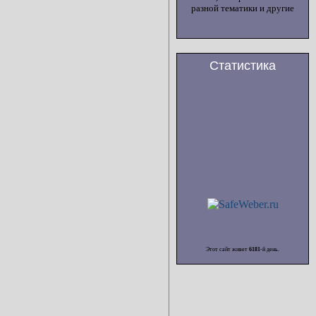
разной тематики и другие
Статистика
Этот сайт живет
6181
-й день.