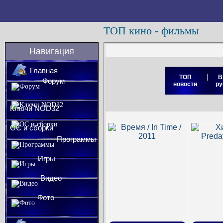
ТОП кино - фильмы
Навигация
Главная
|
ТОП
В
Форум
новости
ру
Ключи NOD32
ОС и сборки
Программы
Игры
Видео
Фото