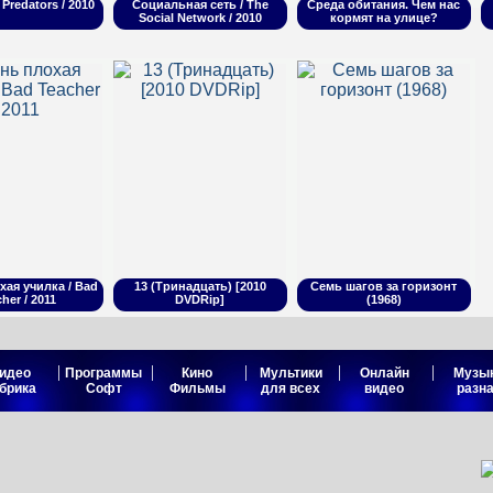
Predators / 2010
Социальная сеть / The
Среда обитания. Чем нас
Social Network / 2010
кормят на улице?
хая училка / Bad
13 (Тринадцать) [2010
Семь шагов за горизонт
her / 2011
DVDRip]
(1968)
|
|
|
|
|
идео
Программы
Кино
Мультики
Онлайн
Музы
брика
Софт
Фильмы
для всех
видео
разн