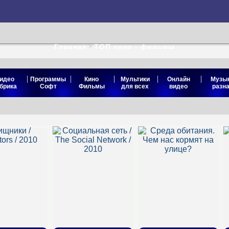
Главная
ТОП кино - фильмы
>
|
|
|
|
|
идео
Программы
Кино
Мультики
Онлайн
Музы
брика
Софт
Фильмы
для всех
видео
разн