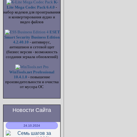
K-
Lite Mega Codec Pack 6.4.0
-
набор кодеков для проигрывания
и конвертирования аудио и
видео файлов
ESET
Smart Security Business Edition
4.2.40.10
- антивирус,
антишпион и сетевой щит
(бизнес версия - возможность
создания зеркала обновлений)
WinTools.net Professional
10.4.1.0
- повышение
производительности и очистка
от мусора ОС
Новости Сайта
24.10.2024